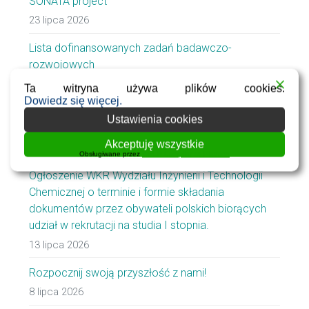
SONATA project
23 lipca 2026
Lista dofinansowanych zadań badawczo-
rozwojowych
21 lipca 2026
Ta witryna używa plików cookies.
Dowiedz się więcej.
Konkurs na 1 stanowisko typu
Ustawienia cookies
Stypendysta/Doktorant w projekcie SONATA
Akceptuję wszystkie
16 lipca 2026
Obsługiwane przez
WPLP Compliance Platform
Ogłoszenie WKR Wydziału Inżynierii i Technologii
Chemicznej o terminie i formie składania
dokumentów przez obywateli polskich biorących
udział w rekrutacji na studia I stopnia.
13 lipca 2026
Rozpocznij swoją przyszłość z nami!
8 lipca 2026