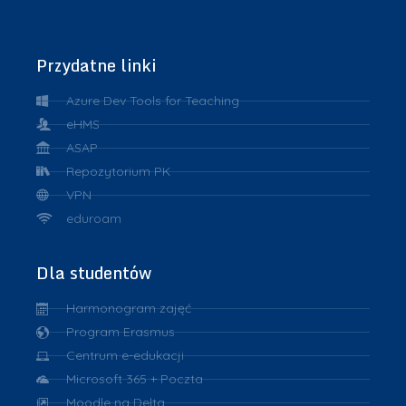
Przydatne linki
Azure Dev Tools for Teaching
eHMS
ASAP
Repozytorium PK
VPN
eduroam
Dla studentów
Harmonogram zajęć
Program Erasmus
Centrum e-edukacji
Microsoft 365 + Poczta
Moodle na Delta