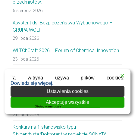
przedmiotów.
6 sierpnia 2026
Asystent ds. Bezpieczeństwa Wybuchowego –
GRUPA WOLFF
29 lipca 2026
WIiTChCraft 2026 – Forum of Chemical Innovation
23 lipca 2026
Call for one Postdoctoral Researcher position in the
Ta witryna używa plików cookies.
SONATA project
Dowiedz się więcej.
23 lipca 2026
Ustawienia cookies
Lista dofinansowanych zadań badawczo-
Akceptuję wszystkie
rozwojowych
Obsługiwane przez
WPLP Compliance Platform
21 lipca 2026
Konkurs na 1 stanowisko typu
Stypendysta/Doktorant w projekcie SONATA