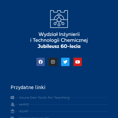
Przydatne linki
Azure Dev Tools for Teaching
eHMS
ASAP
Repozytorium PK