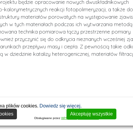
 projektu będzie opracowanie nowych dwuskładnikowych
kalorymetrycznych reakcji fotopolimeryzacji, a także d
truktury materiałów porowatych na występowanie zjawi
ych w tych materiałach podczas ich wytwarzania metodą
ponowana technika pomiarowa łączy przestrzenne pomiary
wnież przyczynić się do odkrycia nieznanych wcześniej zj
unkach przepływu masy i ciepła. Z pewnością takie odk
 dziedzinie katalizy heterogenicznej, materiałów filtracy
wa plików cookies.
Dowiedz się więcej.
ookies
Akceptuję wszystkie
Obsługiwane przez
WPLP Compliance Platform