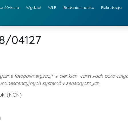
sz 60-lecia
Wydział
WLB
Badania i nauka
Rekrutacja
8/04127
yczne fotopolimeryzacji w cienkich warstwach porowatyc
uminescencyjnych systemów sensorycznych.
auki (NCN)
4