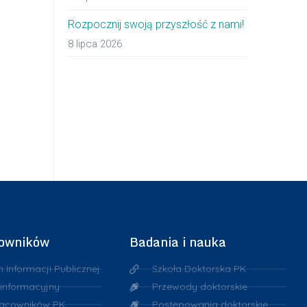
Rozpocznij swoją przyszłość z nami!
8 lipca 2026
cowników
Badania i nauka
n Informacji Publicznej
Szkoła Doktorska PK
 informacyjny
Przewody doktorskie
racowników PK
Postępowania doktorskie