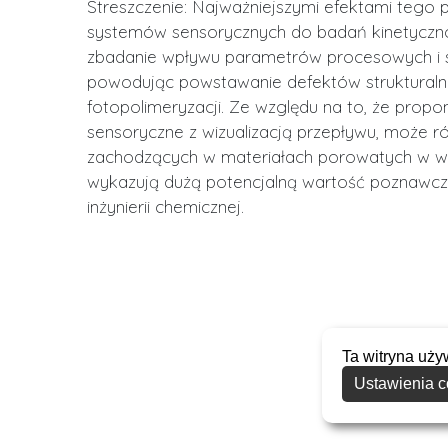
Streszczenie: Najważniejszymi efektami tego
systemów sensorycznych do badań kinetyczno-
zbadanie wpływu parametrów procesowych i s
powodując powstawanie defektów strukturaln
fotopolimeryzacji. Ze względu na to, że pro
sensoryczne z wizualizacją przepływu, może ró
zachodzących w materiałach porowatych w war
wykazują dużą potencjalną wartość poznawczą w
inżynierii chemicznej.
Ta witryna uży
Ustawienia c