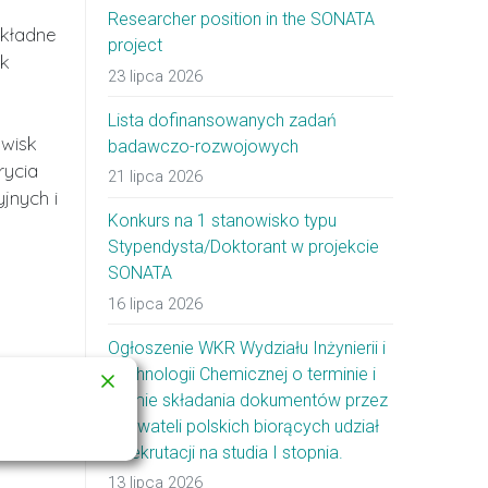
Researcher position in the SONATA
okładne
project
sk
23 lipca 2026
Lista dofinansowanych zadań
awisk
badawczo-rozwojowych
rycia
21 lipca 2026
jnych i
Konkurs na 1 stanowisko typu
Stypendysta/Doktorant w projekcie
SONATA
16 lipca 2026
Ogłoszenie WKR Wydziału Inżynierii i
Technologii Chemicznej o terminie i
formie składania dokumentów przez
obywateli polskich biorących udział
w rekrutacji na studia I stopnia.
13 lipca 2026