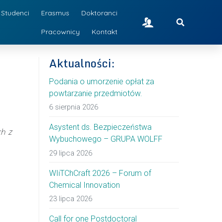
Studenci
Erasmus
Doktoranci
Pracownicy
Kontakt
Aktualności:
Podania o umorzenie opłat za
powtarzanie przedmiotów.
6 sierpnia 2026
Asystent ds. Bezpieczeństwa
h z
Wybuchowego – GRUPA WOLFF
29 lipca 2026
WIiTChCraft 2026 – Forum of
Chemical Innovation
23 lipca 2026
Call for one Postdoctoral