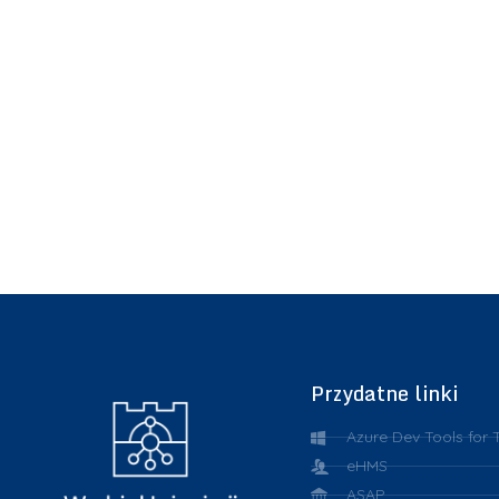
Przydatne linki
Azure Dev Tools for 
eHMS
ASAP