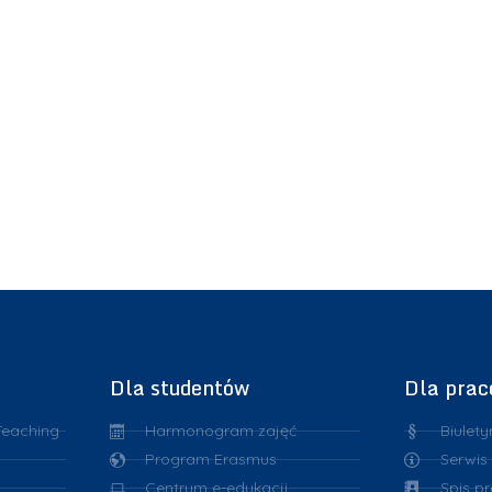
Dla studentów
Dla pra
Teaching
Harmonogram zajęć
Biulety
Program Erasmus
Serwis
Centrum e-edukacji
Spis p