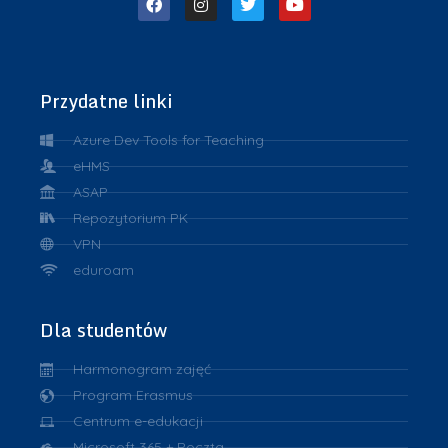
Przydatne linki
Azure Dev Tools for Teaching
eHMS
ASAP
Repozytorium PK
VPN
eduroam
Dla studentów
Harmonogram zajęć
Program Erasmus
Centrum e-edukacji
Microsoft 365 + Poczta