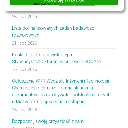
Call for one Postdoctoral Researcher position in the
Obsługiwane przez
WPLP Compliance Platform
SONATA project
23 lipca 2026
Lista dofinansowanych zadań badawczo-
rozwojowych
21 lipca 2026
Konkurs na 1 stanowisko typu
Stypendysta/Doktorant w projekcie SONATA
16 lipca 2026
Ogłoszenie WKR Wydziału Inżynierii i Technologii
Chemicznej o terminie i formie składania
dokumentów przez obywateli polskich biorących
udział w rekrutacji na studia I stopnia.
13 lipca 2026
Rozpocznij swoją przyszłość z nami!