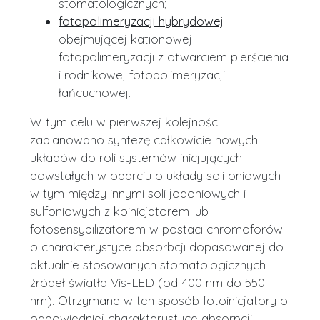
stomatologicznych;
fotopolimeryzacji hybrydowej
obejmującej kationowej
fotopolimeryzacji z otwarciem pierścienia
i rodnikowej fotopolimeryzacji
łańcuchowej.
W tym celu w pierwszej kolejności
zaplanowano syntezę całkowicie nowych
układów do roli systemów inicjujących
powstałych w oparciu o układy soli oniowych
w tym między innymi soli jodoniowych i
sulfoniowych z koinicjatorem lub
fotosensybilizatorem w postaci chromoforów
o charakterystyce absorbcji dopasowanej do
aktualnie stosowanych stomatologicznych
źródeł światła Vis-LED (od 400 nm do 550
nm). Otrzymane w ten sposób fotoinicjatory o
odpowiedniej charakterystyce absorpcji