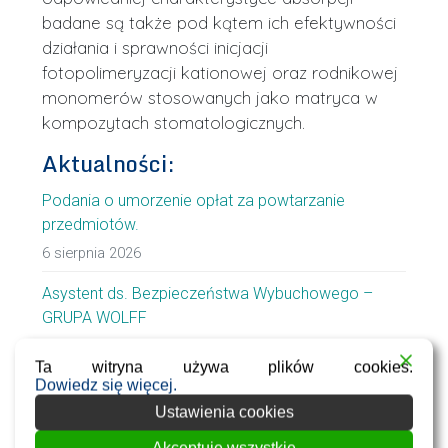
badane są także pod kątem ich efektywności
działania i sprawności inicjacji
fotopolimeryzacji kationowej oraz rodnikowej
monomerów stosowanych jako matryca w
kompozytach stomatologicznych.
Aktualności:
Podania o umorzenie opłat za powtarzanie
przedmiotów.
6 sierpnia 2026
Asystent ds. Bezpieczeństwa Wybuchowego –
GRUPA WOLFF
29 lipca 2026
Ta witryna używa plików cookies.
Dowiedz się więcej.
WIiTChCraft 2026 – Forum of Chemical Innovation
Ustawienia cookies
23 lipca 2026
Akceptuję wszystkie