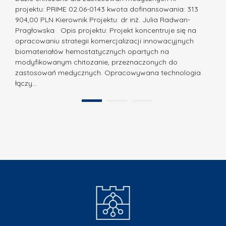
j
w
projektu: PRIME 02.06-0143 kwota dofinansowania: 313
a
z
904,00 PLN Kierownik Projektu: dr inż. Julia Radwan-
.
Pragłowska Opis projektu: Projekt koncentruje się na
P
N
opracowaniu strategii komercjalizacji innowacyjnych
o
biomateriałów hemostatycznych opartych na
a
l
modyfikowanym chitozanie, przeznaczonych do
t
i
zastosowań medycznych. Opracowywana technologia
u
łączy…
t
r
e
a
1
2
c
”
h
n
i
k
i