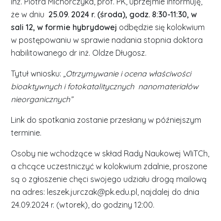
inż. Piotra Michorczyka, prof. PK, uprzejmie informuję,
że w dniu
25.09. 2024 r. (środa), godz. 8:30-11:30, w
sali 12, w formie hybrydowej
odbędzie się kolokwium
w postępowaniu w sprawie nadania stopnia doktora
habilitowanego dr inż. Oldze Długosz.
Tytuł wniosku:
„Otrzymywanie i ocena właściwości
bioaktywnych i fotokatalitycznych nanomateriałów
nieorganicznych”
Link do spotkania zostanie przesłany w późniejszym
terminie.
Osoby nie wchodzące w skład Rady Naukowej WIiTCh,
a chcące uczestniczyć w kolokwium zdalnie, proszone
są o zgłoszenie chęci swojego udziału drogą mailową
na adres: leszek.jurczak@pk.edu.pl, najdalej do dnia
24.09.2024 r. (wtorek), do godziny 12:00.