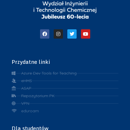
Przydatne linki
Azure Dev Tools for Teaching
eHMS
ASAP
Repozytorium PK
VPN
eduroam
Dla studentów