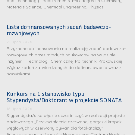
and Technology Requirements: PhD degree in Chemistry,
Materials Science, Chemical Engineering, Physics,
Lista dofinansowanych zadań badawczo-
rozwojowych
21 lipca 2026
Przyznane dofinansowania na realizację zadań badawczo-
rozwojowych przez młodych naukowców na Wydziale
Inżynierii i Technologii Chemicznej Politechniki Krakowskiej
Wykaz zadań zatwierdzonych do dofinansowania wraz z
nazwiskami
Konkurs na 1 stanowisko typu
Stypendysta/Doktorant w projekcie SONATA
S
16 lipca 2026
r
Stypendysta/stka będzie uczestniczyć w realizacji projektu
e
badawczego „Przekształcenie czerwonej gorączki kropek
węglowych w czerwony dywan dla fotokatalizy”
b
finansowanego ze środków Narodowego Centrum Nauki w