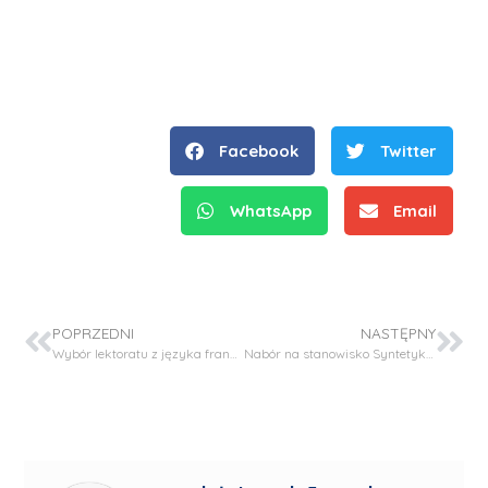
Facebook
Twitter
WhatsApp
Email
POPRZEDNI
NASTĘPNY
Wybór lektoratu z języka francuskiego
Nabór na stanowisko Syntetyk – Projekt FENG