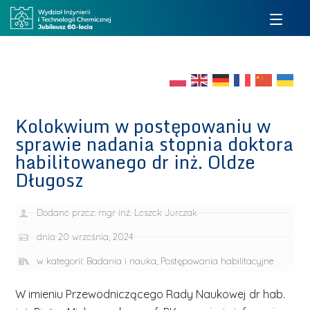
Kolokwium w postępowaniu w
sprawie nadania stopnia doktora
habilitowanego dr inż. Oldze
Długosz
Dodane przez:
mgr inż. Leszek Jurczak
dnia
20 września, 2024
w kategorii:
Badania i nauka
,
Postępowania habilitacyjne
W imieniu Przewodniczącego Rady Naukowej dr hab.