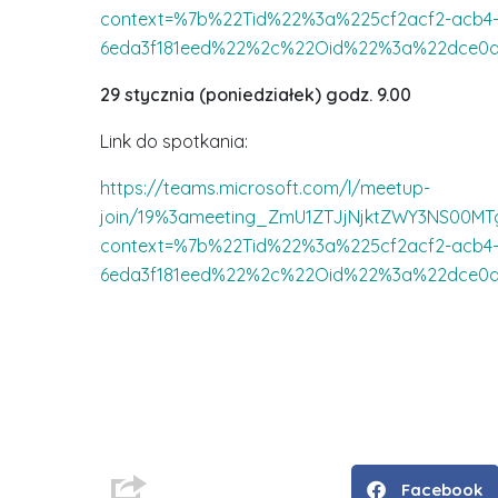
context=%7b%22Tid%22%3a%225cf2acf2-acb4-4
6eda3f181eed%22%2c%22Oid%22%3a%22dce0d3
29 stycznia (poniedziałek) godz. 9.00
Link do spotkania:
https://teams.microsoft.com/l/meetup-
join/19%3ameeting_ZmU1ZTJjNjktZWY3NS00MT
context=%7b%22Tid%22%3a%225cf2acf2-acb4-4
6eda3f181eed%22%2c%22Oid%22%3a%22dce0d3
D
r
i
n
ż
Facebook