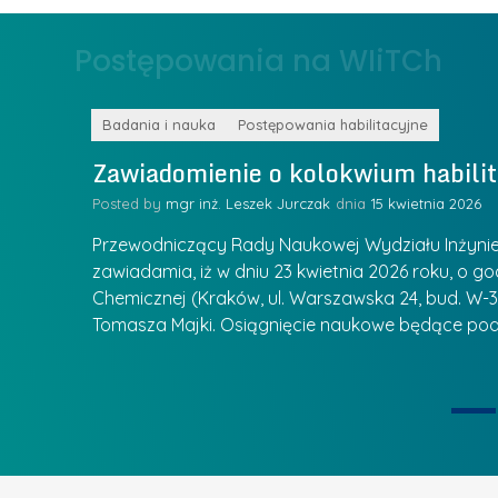
ł
z
o
Postępowania na WIiTCh
y
w
w
s
Z
k
Badania i nauka
Postępowania habilitacyjne
a
a
Zawiadomienie o kolokwium habilit
r
l
z
Posted by
mgr inż. Leszek Jurczak
15 kwietnia 2026
a
ą
u
Przewodniczący Rady Naukowej Wydziału Inżynierii
d
r
zawiadamia, iż w dniu 23 kwietnia 2026 roku, o godz
z
Chemicznej (Kraków, ul. Warszawska 24, bud. W-35
e
ie się
a
Tomasza Majki. Osiągnięcie naukowe będące pod
a
n
t
i
k
u
ą
U
I
c
e
z