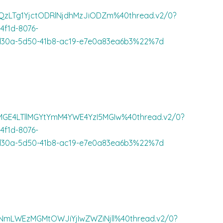
QzLTg1YjctODRlNjdhMzJiODZm%40thread.v2/0?
f1d-8076-
0a-5d50-41b8-ac19-e7e0a83ea6b3%22%7d
GE4LTllMGYtYmM4YWE4YzI5MGIw%40thread.v2/0?
f1d-8076-
0a-5d50-41b8-ac19-e7e0a83ea6b3%22%7d
NmLWEzMGMtOWJiYjIwZWZiNjll%40thread.v2/0?