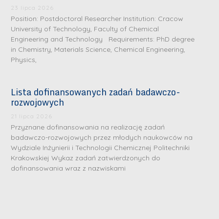
23 lipca 2026
Position: Postdoctoral Researcher Institution: Cracow
University of Technology, Faculty of Chemical
Engineering and Technology Requirements: PhD degree
in Chemistry, Materials Science, Chemical Engineering,
Physics,
Lista dofinansowanych zadań badawczo-
rozwojowych
S
S
21 lipca 2026
r
r
Przyznane dofinansowania na realizację zadań
e
e
badawczo-rozwojowych przez młodych naukowców na
Wydziale Inżynierii i Technologii Chemicznej Politechniki
b
b
Krakowskiej Wykaz zadań zatwierdzonych do
r
D
r
dofinansowania wraz z nazwiskami
D
n
r
n
r
e
i
e
i
m
n
m
n
e
ż
e