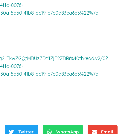
f1d-8076-
0a-5d50-41b8-ac19-e7e0a83ea6b3%22%7d
g2LTkwZGQtMDUzZDY1ZjE2ZDRi%40thread.v2/0?
f1d-8076-
S
0a-5d50-41b8-ac19-e7e0a83ea6b3%22%7d
r
e
b
r
D
D
n
r
r
e
i
i
m
n
n
e
ż
Twitter
WhatsApp
Email