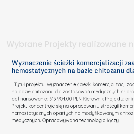
W
t
i
e
I
a
e
l
S
p
t
n
d
u
a
i
l
k
.
ą
a
o
Wybrane Projekty realizowane 
I
c
n
n
h
k
n
Wyznaczenie ścieżki komercjalizacji 
e
u
o
hemostatycznych na bazie chitozanu d
m
r
w
i
s
a
Tytuł projektu: Wyznaczenie ścieżki komercjalizacji
k
u
c
na bazie chitozanu dla zastosowań medycznych nr proj
ó
o
j
dofinansowania: 313 904,00 PLN Kierownik Projektu: dr 
w
N
Projekt koncentruje się na opracowaniu strategii kome
a
z
a
hemostatycznych opartych na modyfikowanym chitoz
.
P
g
medycznych. Opracowywana technologia łączy…
N
o
r
a
l
o