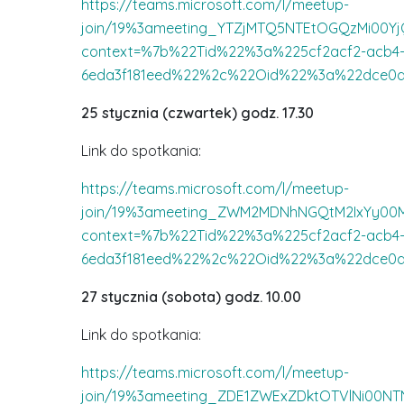
https://teams.microsoft.com/l/meetup-
join/19%3ameeting_YTZjMTQ5NTEtOGQzMi00Yj
context=%7b%22Tid%22%3a%225cf2acf2-acb4-4
6eda3f181eed%22%2c%22Oid%22%3a%22dce0d3
25 stycznia (czwartek) godz. 17.30
Link do spotkania:
https://teams.microsoft.com/l/meetup-
join/19%3ameeting_ZWM2MDNhNGQtM2IxYy00M
context=%7b%22Tid%22%3a%225cf2acf2-acb4-4
6eda3f181eed%22%2c%22Oid%22%3a%22dce0d3
27 stycznia (sobota) godz. 10.00
Link do spotkania:
https://teams.microsoft.com/l/meetup-
join/19%3ameeting_ZDE1ZWExZDktOTVlNi00NT