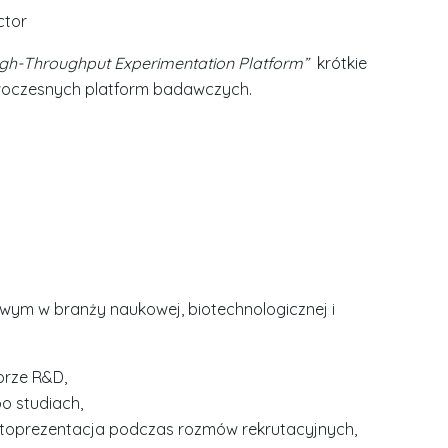
ctor
High-Throughput Experimentation Platform”
krótkie
nowoczesnych platform badawczych.
m w branży naukowej, biotechnologicznej i
torze R&D,
o studiach,
toprezentacja podczas rozmów rekrutacyjnych,