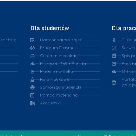
k
i
Dla studentów
Dla pra
Teaching
Harmonogram zajęć
Biulety
Program Erasmus
Serwis
Centrum e-edukacji
Spis p
Microsoft 365 + Poczta
Poczta
Moodle na Delta
Office
Koła Naukowe
Portal
CRIS P
Samorząd studencki
Pomoc materialna
Akademiki