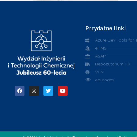
Przydatne linki
Azure Dev Tools for 
eHMS
ASAP
Repozytorium PK
VPN
eduroam