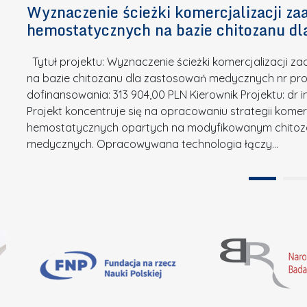
n
Wyznaczenie ścieżki komercjalizacji 
e
u
o
hemostatycznych na bazie chitozanu d
m
r
w
i
s
a
Tytuł projektu: Wyznaczenie ścieżki komercjalizacji
k
u
c
na bazie chitozanu dla zastosowań medycznych nr proj
ó
o
j
dofinansowania: 313 904,00 PLN Kierownik Projektu: dr 
w
N
Projekt koncentruje się na opracowaniu strategii kome
a
z
a
hemostatycznych opartych na modyfikowanym chitoz
.
P
g
medycznych. Opracowywana technologia łączy…
N
o
r
a
l
o
t
i
d
u
t
ę
r
e
A
a
c
B
”
h
B
n
i