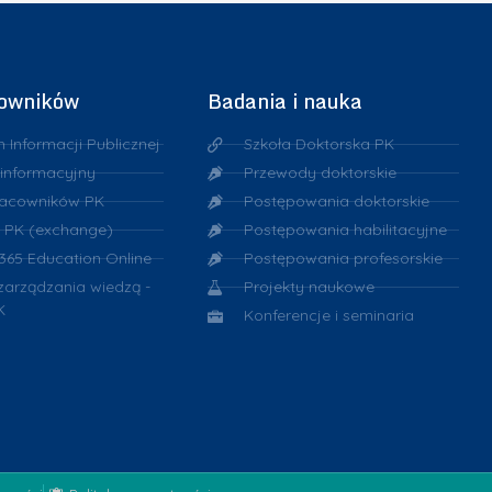
k
k
i
i
cowników
Badania i nauka
n Informacji Publicznej
Szkoła Doktorska PK
 informacyjny
Przewody doktorskie
racowników PK
Postępowania doktorskie
 PK (exchange)
Postępowania habilitacyjne
 365 Education Online
Postępowania profesorskie
 zarządzania wiedzą -
Projekty naukowe
K
Konferencje i seminaria