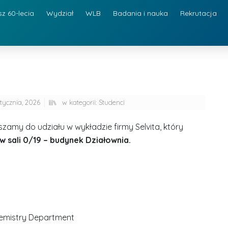
sz 60-lecia
Wydział
WLB
Badania i nauka
Rekrutacja
stycznia, 2026
w kategorii:
Studenci
amy do udziału w wykładzie firmy Selvita, który
 w sali 0/19 – budynek Działownia.
hemistry Department