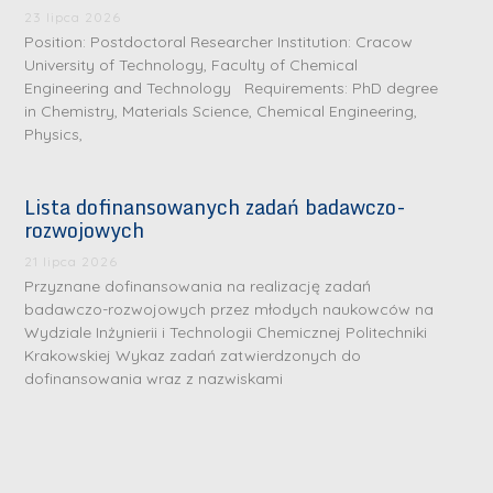
23 lipca 2026
S
S
Position: Postdoctoral Researcher Institution: Cracow
University of Technology, Faculty of Chemical
r
r
Engineering and Technology Requirements: PhD degree
e
e
in Chemistry, Materials Science, Chemical Engineering,
b
b
Physics,
r
D
r
D
n
r
n
r
Lista dofinansowanych zadań badawczo-
e
i
e
rozwojowych
i
m
n
m
n
21 lipca 2026
e
ż
e
ż
Przyznane dofinansowania na realizację zadań
d
.
d
badawczo-rozwojowych przez młodych naukowców na
.
a
J
a
Wydziale Inżynierii i Technologii Chemicznej Politechniki
M
l
u
l
Krakowskiej Wykaz zadań zatwierdzonych do
a
dofinansowania wraz z nazwiskami
e
l
e
r
W
i
W
i
a
a
a
a
r
R
r
K