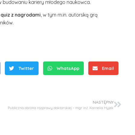
 w budowaniu kariery młodego naukowca.
S
 quiz z nagrodami
, w tym m.in. autorską grą
r
ników.
e
b
r
D
D
n
r
r
e
i
i
m
n
Twitter
WhatsApp
Email
n
e
ż
ż
d
.
.
a
J
M
l
u
a
NASTĘPNY
e
l
Publiczna obrona rozprawy doktorskiej – mgr inż. Kornelia Hyjek
r
W
i
i
a
a
a
r
R
K