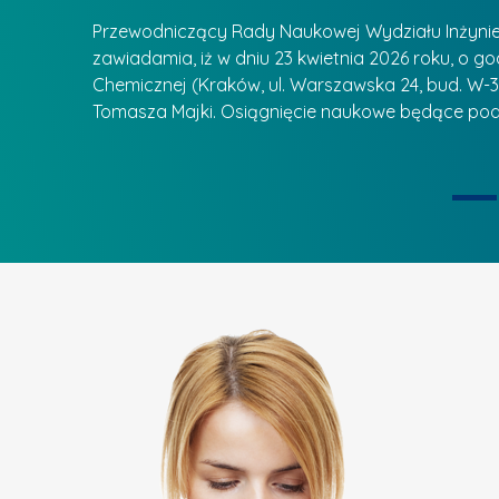
a
ą
u
Przewodniczący Rady Naukowej Wydziału Inżynierii
d
r
zawiadamia, iż w dniu 23 kwietnia 2026 roku, o godz
z
Chemicznej (Kraków, ul. Warszawska 24, bud. W-35
e
ie się
a
Tomasza Majki. Osiągnięcie naukowe będące pod
a
n
t
i
k
u
ą
U
I
c
e
z
t
e
a
l
p
n
u
i
k
ą
o
n
k