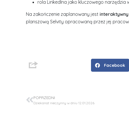
rola LinkedIna jako kluczowego narzędzia
Na zakończenie zaplanowany jest
interaktywny
planszową Selvity opracowaną przez jej pracow
D
r
i
n
Facebook
ż
.
J
u
POPRZEDNI
l
Dziekanat nieczynny w dniu 12.01.2026
i
a
R