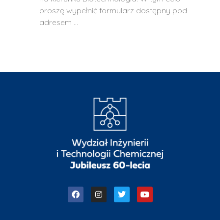
proszę wypełnić formularz dostępny pod
adresem …