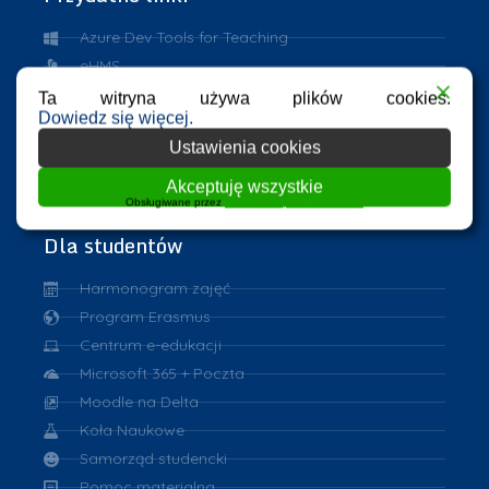
Azure Dev Tools for Teaching
eHMS
ASAP
Ta witryna używa plików cookies.
Dowiedz się więcej.
Repozytorium PK
Ustawienia cookies
VPN
eduroam
Akceptuję wszystkie
Obsługiwane przez
WPLP Compliance Platform
Dla studentów
Harmonogram zajęć
Program Erasmus
Centrum e-edukacji
Microsoft 365 + Poczta
Moodle na Delta
Koła Naukowe
Samorząd studencki
Pomoc materialna