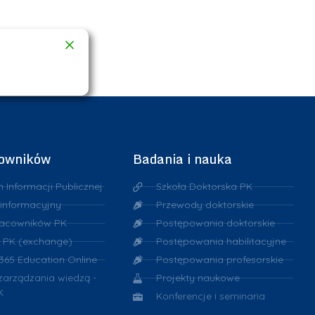
cowników
Badania i nauka
n Informacji Publicznej
Szkoła Doktorska PK
 informacyjny
Przewody doktorskie
racowników PK
Postępowania doktorskie
 PK (exchange)
Postępowania habilitacyjne
 365 Education Online
Postępowania profesorskie
 zarządzania wiedzą -
Projekty naukowe
K
Konferencje i seminaria