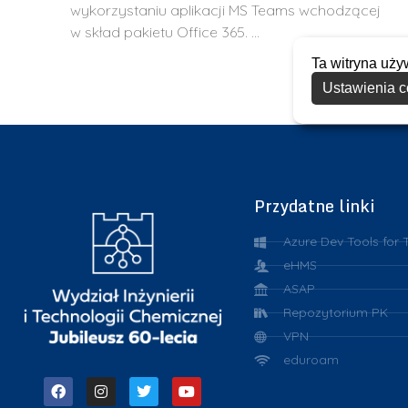
wykorzystaniu aplikacji MS Teams wchodzącej
w skład pakietu Office 365. …
Ta witryna uży
Ustawienia c
Przydatne linki
Azure Dev Tools for 
eHMS
ASAP
Repozytorium PK
VPN
eduroam