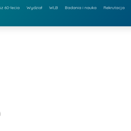
sz 60-lecia
Wydział
WLB
Badania i nauka
Rekrutacja
j