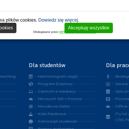
wa plików cookies.
Dowiedz się więcej.
ookies
Akceptuję wszystkie
Obsługiwane przez
WPLP Compliance Platform
Dla studentów
Dla pra
Teaching
Harmonogram zajęć
Biulety
Program Erasmus
Serwis
Centrum e-edukacji
Spis p
Microsoft 365 + Poczta
Poczta
Moodle na Delta
Office
Koła Naukowe
Portal
CRIS P
Samorząd studencki
Pomoc materialna