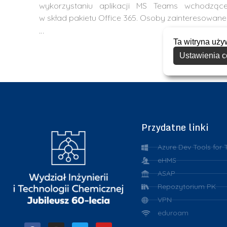
wykorzystaniu aplikacji MS Teams wchodzące
w skład pakietu Office 365. Osoby zainteresowane
…
Ta witryna uży
Ustawienia c
Przydatne linki
Azure Dev Tools for 
eHMS
ASAP
Repozytorium PK
VPN
eduroam