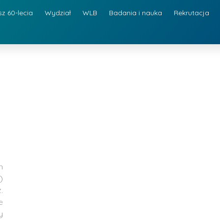
sz 60-lecia
Wydział
WLB
Badania i nauka
Rekrutacja
m
)
.
e
y