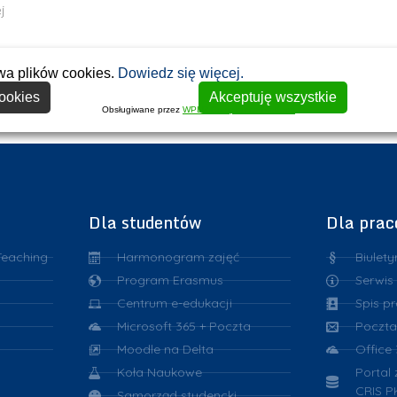
j
wa plików cookies.
Dowiedz się więcej.
ookies
Akceptuję wszystkie
Obsługiwane przez
WPLP Compliance Platform
Dla studentów
Dla pra
Teaching
Harmonogram zajęć
Biulety
Program Erasmus
Serwis
Centrum e-edukacji
Spis p
Microsoft 365 + Poczta
Poczta
Moodle na Delta
Office
Koła Naukowe
Portal
CRIS P
Samorząd studencki