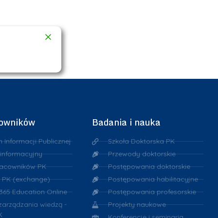
cowników
Badania i nauka
n Informacji Publicznej
Szkoła Doktorska PK
 informacyjny
Przewody doktorskie
racowników PK
Postępowania doktorskie
 PK (exchange)
Postępowania habilitacyjne
 365 Education Online
Postępowania profesorskie
 zarządzania wiedzą -
Projekty naukowe
K
Konferencje i seminaria