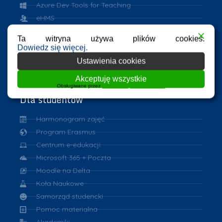
Azure Dev Tools for Teaching
eHMS
ASAP
Ta witryna używa plików cookies.
Repozytorium PK
Dowiedz się więcej.
VPN
Ustawienia cookies
eduroam
Akceptuję wszystkie
Obsługiwane przez
WPLP Compliance Platform
Dla studentów
Harmonogram zajęć
Program Erasmus
Centrum e-edukacji
Microsoft 365 + Poczta
Moodle na Delta
Koła Naukowe
Samorząd studencki
Pomoc materialna