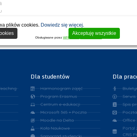
i
u
wa plików cookies.
Dowiedz się więcej.
ookies
Akceptuję wszystkie
Obsługiwane przez
WPLP Compliance Platform
Dla studentów
Dla pra
Teaching
Harmonogram zajęć
Biulety
Program Erasmus
Serwis
Centrum e-edukacji
Spis p
Microsoft 365 + Poczta
Poczta
Moodle na Delta
Office
Koła Naukowe
Portal
CRIS P
Samorząd studencki