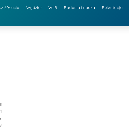
sz 60-lecia
Wydział
WLB
Badania i nauka
Rekrutacja
i
i
r
9