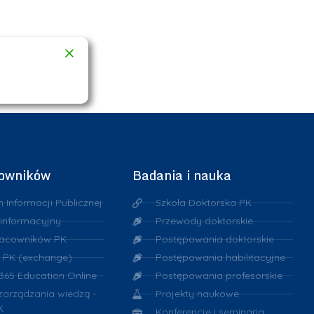
cowników
Badania i nauka
n Informacji Publicznej
Szkoła Doktorska PK
 informacyjny
Przewody doktorskie
racowników PK
Postępowania doktorskie
 PK (exchange)
Postępowania habilitacyjne
 365 Education Online
Postępowania profesorskie
 zarządzania wiedzą -
Projekty naukowe
K
Konferencje i seminaria