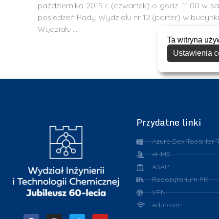
października 2015 r. (czwartek) o godz. 11:00 w sal
posiedzeń Rady Wydziału nr 12 (parter) w budynk
Wydziału …
Ta witryna uży
Ustawienia c
Przydatne linki
Azure Dev Tools for 
eHMS
ASAP
Repozytorium PK
VPN
eduroam