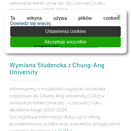
semestrze letnim (marzec do czerwiec) roku
akademickiego 2023-2024).
Szczegółowe informacje dotyczące oferty
Ta witryna używa plików cookies.
Dowiedz się więcej.
przedmiotowej uczelni oraz warunków przyjęcia na
wymianę dostępne są
TUTAJ
Ustawienia cookies
Studenci zainteresowani wyjazdem do HYU
Akceptuję wszystkie
proszeni są …
Obsługiwane przez
WPLP Compliance Platform
Wymiana Studencka z Chung-Ang
University
15 września 2023
Informujemy o możliwości wyjazdu na studia
częściowe do Chung-Ang University (CAU) w
semestrze letnim (marzec – czerwiec) roku
akademickiego 2023-2024.
Szczegółowe informacje dotyczące oferty
przedmiotowej uczelni oraz warunków przyjęcia na
wymianę dostępne są
TUTAJ