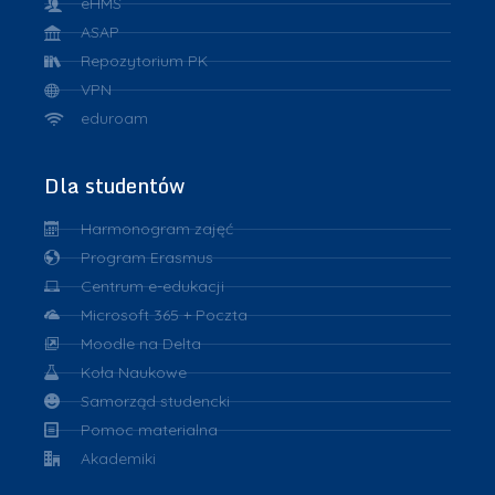
eHMS
ASAP
Repozytorium PK
VPN
eduroam
Dla studentów
Harmonogram zajęć
Program Erasmus
Centrum e-edukacji
Microsoft 365 + Poczta
Moodle na Delta
Koła Naukowe
Samorząd studencki
Pomoc materialna
Akademiki