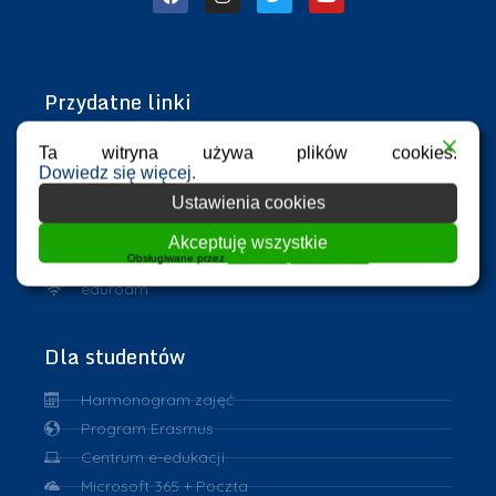
Przydatne linki
Azure Dev Tools for Teaching
Ta witryna używa plików cookies.
Dowiedz się więcej.
eHMS
ASAP
Ustawienia cookies
Repozytorium PK
Akceptuję wszystkie
VPN
Obsługiwane przez
WPLP Compliance Platform
eduroam
Dla studentów
Harmonogram zajęć
Program Erasmus
Centrum e-edukacji
Microsoft 365 + Poczta