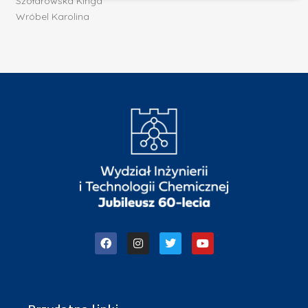
Szołdrowska Kinga
Wróbel Karolina