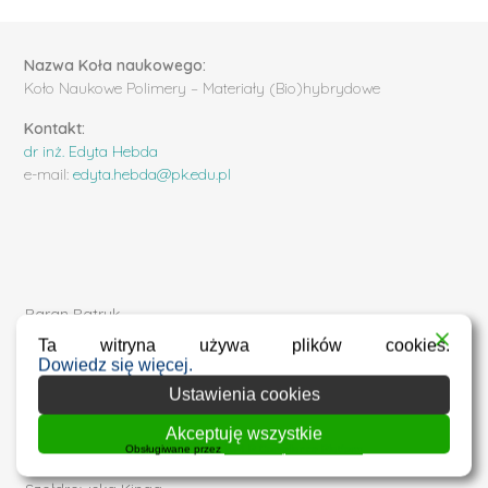
Nazwa Koła naukowego:
Koło Naukowe Polimery – Materiały (Bio)hybrydowe
Kontakt:
dr inż. Edyta Hebda
e-mail:
edyta.hebda@pk.edu.pl
Baran Patryk
Chaberka Dominika
Ta witryna używa plików cookies.
Hyła Izabela
Dowiedz się więcej.
Knapik Maja
Ustawienia cookies
Morawski Jakub
Akceptuję wszystkie
Oleś Martyna
Obsługiwane przez
WPLP Compliance Platform
Sroczyński Błażej