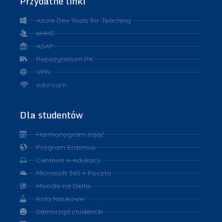
Przydatne linki
Azure Dev Tools for Teaching
eHMS
ASAP
Repozytorium PK
VPN
eduroam
Dla studentów
Harmonogram zajęć
Program Erasmus
Centrum e-edukacji
Microsoft 365 + Poczta
Moodle na Delta
Koła Naukowe
Samorząd studencki