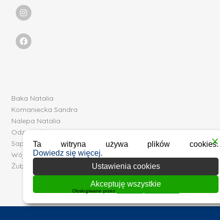
Baka Natalia
Komaniecka Sandra
Nalepa Natalia
Odziomek Kacper
Sapuła Paulina
Ta witryna używa plików cookies.
Dowiedz się więcej.
Wójcik Patrycja
Żuber Julia
Ustawienia cookies
Akceptuję wszystkie
Obsługiwane przez
WPLP Compliance Platform