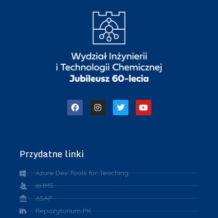
Przydatne linki
Azure Dev Tools for Teaching
eHMS
ASAP
Repozytorium PK