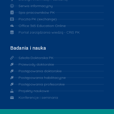
Serwis informacyjny
Spis pracowników PK
Poczta PK (exchange)
Office 365 Education Online
Portal zarządzania wiedzą - CRIS PK
Badania i nauka
Szkoła Doktorska PK
Przewody doktorskie
Postępowania doktorskie
Postępowania habilitacyjne
Postępowania profesorskie
Projekty naukowe
Konferencje i seminaria