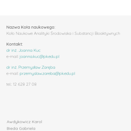
Nazwa Koła naukowego:
Koło Naukowe Analityki Środowiska i Substancji Bioaktywnych
Kontakt:
dr inż. Joanna Kuc
e-mail:
joanna.kuc@pk.edu.pl
dr inż. Przemysław Zaręba
e-mail:
przemyslaw.zareba@pk.edu.pl
tel.: 12 628 27 08
Awdykowicz Karol
Bieda Gabriela