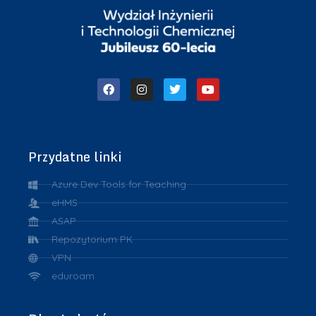
Przydatne linki
Azure Dev Tools for Teaching
eHMS
ASAP
Repozytorium PK
VPN
eduroam