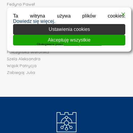
Fedyna Paweł
Kania Natalia
Ta witryna używa plików cookies.
Korfanty Martyna
Dowiedz się więcej.
Kozień Natalia
Ustawienia cookies
Kuliś Julia
Nawrot Aleksandra
Akceptuję wszystkie
Obsługiwane przez
WPLP Compliance Platform
Osowski Dominik
Polczyńska Weronika
Szela Aleksandra
Wąsik Patrycja
Zabiegaj Julia