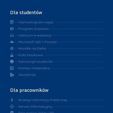
Dla studentów
Harmonogram zajęć
Program Erasmus
Centrum e-edukacji
Microsoft 365 + Poczta
Moodle na Delta
Koła Naukowe
Samorząd studencki
Pomoc materialna
Akademiki
Dla pracowników
Biuletyn Informacji Publicznej
Serwis informacyjny
Spis pracowników PK