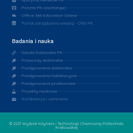
Poczta PK (exchange)
Office 365 Education Online
Portal zarządzania wiedzą - CRIS PK
Badania i nauka
Szkoła Doktorska PK
Przewody doktorskie
Postępowania doktorskie
Postępowania habilitacyjne
Postępowania profesorskie
Projekty naukowe
Konferencje i seminaria
© 2021 Wydział Inżynierii i Technologii Chemicznej Politechniki
Krakowskiej