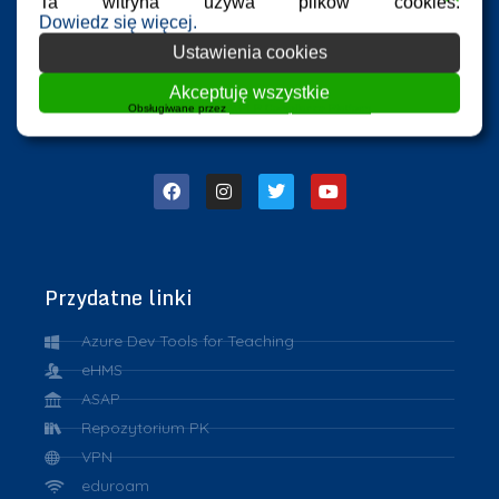
Ta witryna używa plików cookies.
Dowiedz się więcej.
Ustawienia cookies
Akceptuję wszystkie
Obsługiwane przez
WPLP Compliance Platform
Przydatne linki
Azure Dev Tools for Teaching
eHMS
ASAP
Repozytorium PK
VPN
eduroam