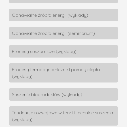
Odnawialne źródła energii (wykłady)
Odnawialne źródła energii (seminarium)
Procesy suszarnicze (wykłady)
Procesy termodynamiczne i pompy ciepła
(wykłady)
Suszenie bioproduktów (wykłady)
Tendencje rozwojowe w teorii i technice suszenia
(wykłady)