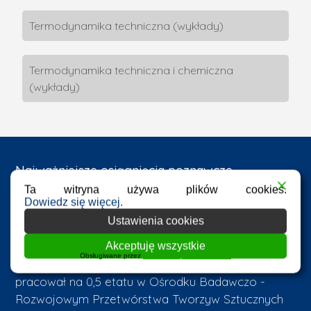
Termodynamika techniczna (wykłady)
Termodynamika techniczna i chemiczna
(wykłady)
Najważniejsze osiągnięcia poznawcze,
zainteresowania naukowe:
Ta witryna używa plików cookies.
Dowiedz się więcej.
Dr hab. inż. Włodzimierz Ciesielczyk, prof. PK
Ustawienia cookies
specjalizuje się w zagadnieniach: wymiany masy ze
szczególnym uwzględnieniem suszenia fluidalnego,
Akceptuję wszystkie
Obsługiwane przez
WPLP Compliance Platform
termodynamiki oraz ekologii. W latach 1979 - 1986
pracował na 0,5 etatu w Ośrodku Badawczo -
Rozwojowym Przetwórstwa Tworzyw Sztucznych