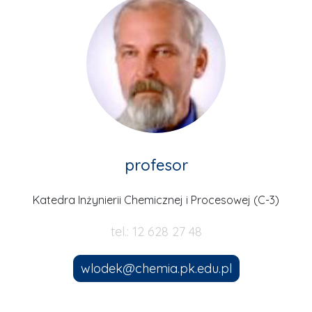
profesor
Katedra Inżynierii Chemicznej i Procesowej (C-3)
tel.: 12 628 27 48
wlodek@chemia.pk.edu.pl