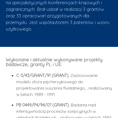
na specjalistycznych konferencjach krajowych i
zagranicznych. Brał udział w realizacji 3 grantów
oraz 33 opracowań przygotowanych dla
przemysłu. Jest współautorem 3 patentów i wzoru
użytkowego.
Wykonane i aktualnie wykonywane projekty
badawcze, granty PL i UE:
C-3/43/GRANT/91 (GRANT)
, Zastosowanie
modelu złoża pęcherzykowego do
projektowania suszenia fluidalnego, , realizowany
w latach: 1989 - 1991.
PB 0449/P4/94/07 (GRANT)
, Badania nad
intensywnością procesów sorpcyjnych w
układach fluidalnych, , realizowany w latach: 1994