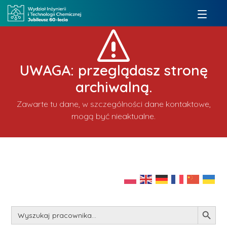
UWAGA: przeglądasz stronę
archiwalną.
Zawarte tu dane, w szczególności dane kontaktowe,
mogą być nieaktualne.
Search Button
Search
for: