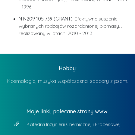
- 1996.
N N209 105 739 (GRANT)
, Efektywne suszenie
wybranych rodzajów rozdrobnionej biomasy, ,
realizowany w latach: 2010 - 2013.
Hobby:
Kosmologia, muzyka współczesna, spacery z psem.
Moje linki, polecane strony www:
Katedra Inżynierii Chemicznej i Procesowej