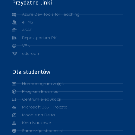
Przydatne linki
Azure Dev Tools for Teaching
eHMS
ASAP
Repozytorium PK
VPN
eduroam
Dla studentów
Harmonogram zajęć
Program Erasmus
Centrum e-edukacji
Microsoft 365 + Poczta
Moodle na Delta
Koła Naukowe
Samorząd studencki