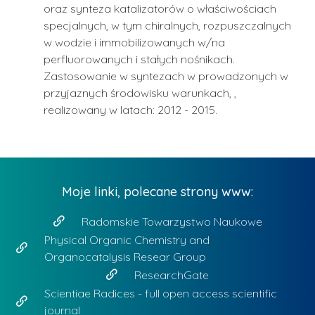
oraz synteza katalizatorów o właściwościach
specjalnych, w tym chiralnych, rozpuszczalnych
w wodzie i immobilizowanych w/na
perfluorowanych i stałych nośnikach.
Zastosowanie w syntezach w prowadzonych w
przyjaznych środowisku warunkach, ,
realizowany w latach: 2012 - 2015.
Moje linki, polecane strony www:
Radomskie Towarzystwo Naukowe
Physical Organic Chemistry and
Organocatalysis Resear Group
ResearchGate
Scientiae Radices - full open access scientific
journal