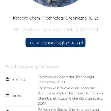
Katedra Chemii i Technologii Organicznej (C-2)
tel.: 12 628 27 15, 12 628 27 04, 12 628 27 14
radomir.jasinski@pk.edu.pl
Przebieg pracy naukowej:
Politechnika Radomska, Technologia
mgr inż.
chemiczna, 2000.
Politechnika Krakowska im. Tadeusza
Kościuszki, Wydział Inżynierii i Technologii
dr inż.
Chemicznej, Fizyczna chemia organiczna,
2004.
Politechnika Śląska, Chemia organiczna,