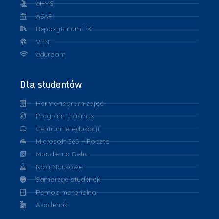
eHMS
ASAP
Repozytorium PK
VPN
eduroam
Dla studentów
Harmonogram zajęć
Program Erasmus
Centrum e-edukacji
Microsoft 365 + Poczta
Moodle na Delta
Koła Naukowe
Samorząd studencki
Pomoc materialna
Akademiki