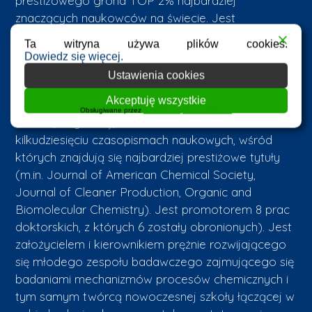
prestiżowego grona TOP 2% najbardziej
znaczących naukowców na świecie. Jest
redaktorem naczelnym interdyscyplinarnego
Ta witryna używa plików cookies.
periodyku „Scientiae Radices”, członkiem Editorial
Dowiedz się więcej.
Board kilku periodyków naukowych (Chemistry of
Ustawienia cookies
Heterocyclic Compounds , Symmetry, Chemistry
Akceptuję wszystkie
and Chemical Technology, Current Chemistry
Obsługiwane przez
WPLP Compliance Platform
Letters, Organics), a także recenzentem w
kilkudziesięciu czasopismach naukowych, wśród
których znajdują się najbardziej prestiżowe tytuły
(m.in. Journal of American Chemical Society,
Journal of Cleaner Production, Organic and
Biomolecular Chemistry). Jest promotorem 8 prac
doktorskich, z których 6 zostały obronionych). Jest
założycielem i kierownikiem prężnie rozwijającego
się młodego zespołu badawczego zajmującego się
badaniami mechanizmów procesów chemicznych i
tym samym twórcą nowoczesnej szkoły łączącej w