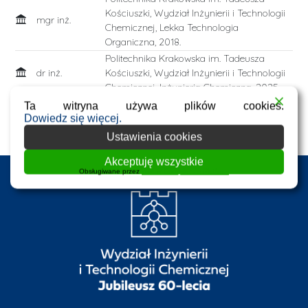
Kościuszki, Wydział Inżynierii i Technologii
mgr inż.
Chemicznej, Lekka Technologia
Organiczna, 2018.
Politechnika Krakowska im. Tadeusza
dr inż.
Kościuszki, Wydział Inżynierii i Technologii
Chemicznej, Inżynieria Chemiczna, 2025.
Ta witryna używa plików cookies.
Dowiedz się więcej.
Lista publikacji w BPK
Ustawienia cookies
Akceptuję wszystkie
Obsługiwane przez
WPLP Compliance Platform