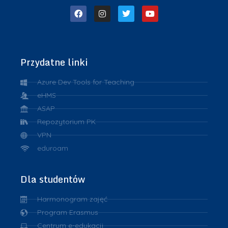
Przydatne linki
Azure Dev Tools for Teaching
eHMS
ASAP
Repozytorium PK
VPN
eduroam
Dla studentów
Harmonogram zajęć
Program Erasmus
Centrum e-edukacji