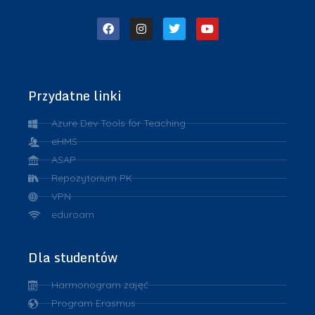
Przydatne linki
Azure Dev Tools for Teaching
eHMS
ASAP
Repozytorium PK
VPN
eduroam
Dla studentów
Harmonogram zajęć
Program Erasmus