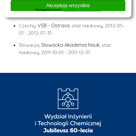
Doświadczenia naukowe zdobyte w kraju i za
Akceptuję wszystkie
granicą (kraj, instytucja, rodzaj pobytu, okres
Obsługiwane przez
WPLP Compliance Platform
pobytu):
Czechy,
VSB - Ostrava
, staż naukowy, 2012-05-
01 - 2012-07-31.
Słowacja,
Słowacka Akademia Nauk
, staż
naukowy, 2011-10-01 - 2011-12-31.