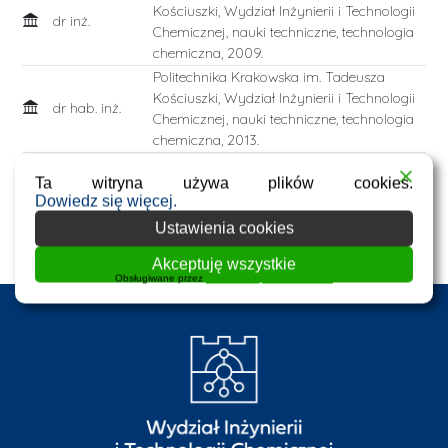
Kościuszki, Wydział Inżynierii i Technologii
dr inż.
Chemicznej, nauki techniczne, technologia
chemiczna, 2009.
Politechnika Krakowska im. Tadeusza
Kościuszki, Wydział Inżynierii i Technologii
dr hab. inż.
Chemicznej, nauki techniczne, technologia
chemiczna, 2013.
prof. dr hab.
, nauki inżynieryjno-techniczne, inżynieria
Ta witryna używa plików cookies.
inż.
chemiczna, 2022.
Dowiedz się więcej.
Ustawienia cookies
Lista publikacji w BPK
Akceptuję wszystkie
Obsługiwane przez
WPLP Compliance Platform