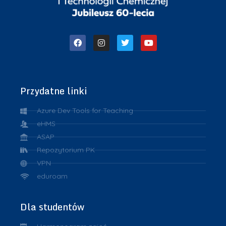
Przydatne linki
Azure Dev Tools for Teaching
eHMS
ASAP
Repozytorium PK
VPN
eduroam
Dla studentów