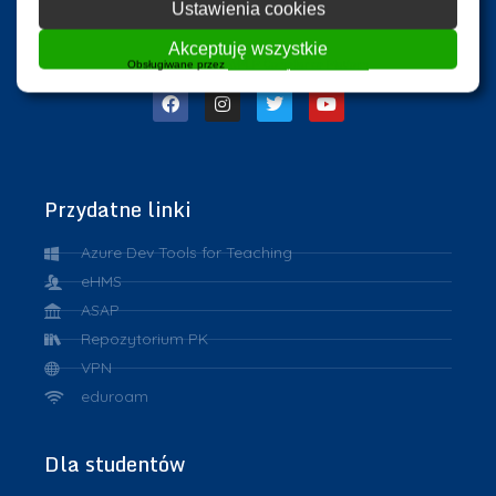
Ustawienia cookies
Akceptuję wszystkie
Obsługiwane przez
WPLP Compliance Platform
Przydatne linki
Azure Dev Tools for Teaching
eHMS
ASAP
Repozytorium PK
VPN
eduroam
Dla studentów