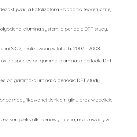
ezaktywacja katalizatora - badania teoretyczne,
n molybdena-alumina system: a periodic DFT study,
ni SiO2, realizowany w latach: 2007 - 2008.
) oxide species on gamma-alumina: a periodic DFT
cies on gamma-alumina: a periodic DFT study,
nce modyfikowanej tlenkiem glinu oraz w zeolicie
rzez kompleks alkilidenowy rutenu, realizowany w