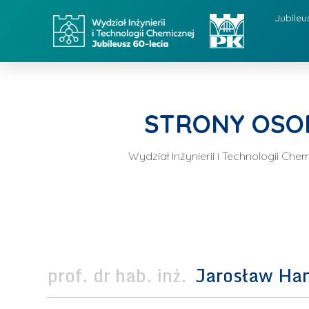
Jubileu
STRONY OSO
Wydział Inżynierii i Technologii Ch
prof. dr hab. inż.
Jarosław Han