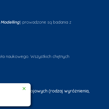
 Modelling
) prowadzone są badania z
 koła naukowego. Wszystkich chętnych
lub prac rozwojowych (rodzaj wyróżnienia,