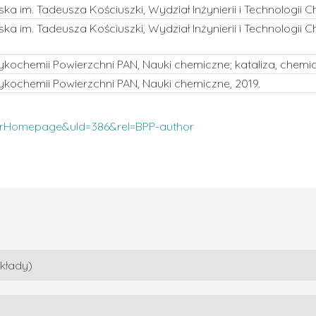
ka im. Tadeusza Kościuszki, Wydział Inżynierii i Technologii C
ka im. Tadeusza Kościuszki, Wydział Inżynierii i Technologii 
Fizykochemii Powierzchni PAN, Nauki chemiczne; kataliza, chemi
Fizykochemii Powierzchni PAN, Nauki chemiczne, 2019.
userHomepage&uId=386&rel=BPP-author
kłady)