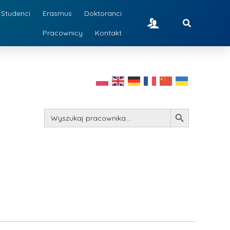
Studenci
Erasmus
Doktoranci
Pracownicy
Kontakt
Search Button
Search
for: