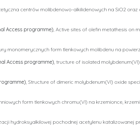
tetyczna centrów molibdenowo-alkilidenowych na SiO2 oraz d
onal Access programme)
, Active sites of olefin metathesis o
tury monomerycznych form tlenkowych molibdenu na powierzch
onal Access programme)
, tructure of isolated molybdenum(VI
 programme)
, Structure of dimeric molybdenum(VI) oxide spe
hniowych form tlenkowych chromu(VI) na krzemionce, krzemio
zacji hydroksyalkilowej pochodnej acetylenu katalizowanej p