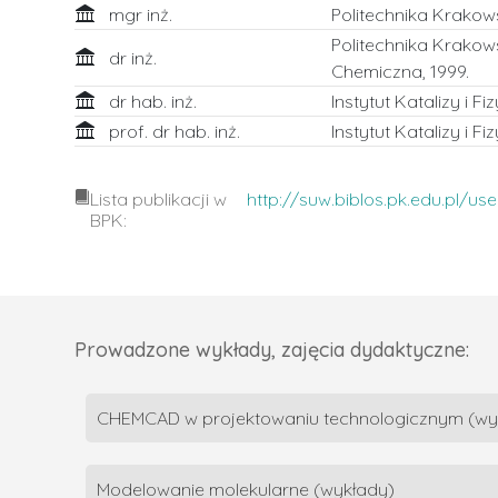
mgr inż.
Politechnika Krakows
Politechnika Krakows
dr inż.
Chemiczna, 1999.
dr hab. inż.
Instytut Katalizy i 
prof. dr hab. inż.
Instytut Katalizy i 
Lista publikacji w
http://suw.biblos.pk.edu.pl/
BPK:
Prowadzone wykłady, zajęcia dydaktyczne:
CHEMCAD w projektowaniu technologicznym (wy
Modelowanie molekularne (wykłady)