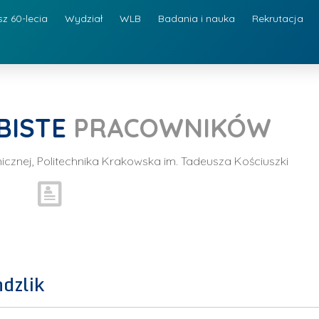
sz 60-lecia
Wydział
WLB
Badania i nauka
Rekrutacja
BISTE
PRACOWNIKÓW
emicznej, Politechnika Krakowska im. Tadeusza Kościuszki
dzlik