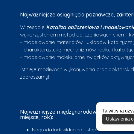
Najważniejsze osiągnięcia poznawcze, zainte
W zespole
Kataliza obliczeniowa i modelowani
wykorzystaniem metod obliczeniowych chemii kw
- modelowanie materiałów i układów katalityczn
- charakterystykę mechanizmów reakcji katality
- modelowanie molekularne związków aktywnych 
Istnieje możliwość wykonywania prac doktorskic
zapraszamy!
Ta witryna uży
Najważniejsze międzynarodowe i krajowe wyr
miejsce, rok):
Ustawienia c
Nagroda indywidualna II stopnia JM Rektora Po