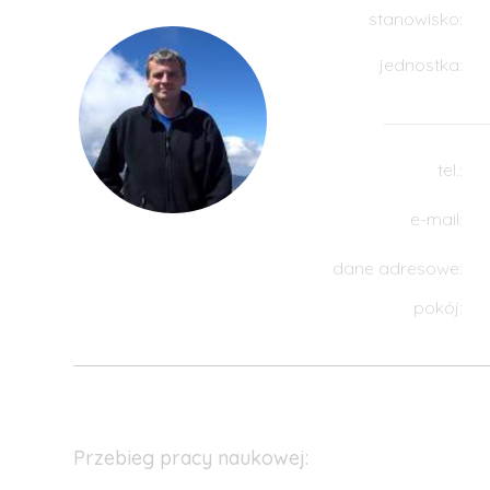
stanowisko:
jednostka:
tel.:
e-mail:
dane adresowe:
pokój:
Przebieg pracy naukowej: