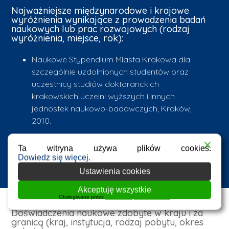
Najważniejsze międzynarodowe i krajowe
wyróżnienia wynikające z prowadzenia badań
naukowych lub prac rozwojowych (rodzaj
wyróżnienia, miejsce, rok):
Naukowe Stypendium Miasta Krakowa dla
szczególnie uzdolnionych studentów oraz
uczestnicy studiów doktoranckich
krakowskich uczelni wyższych i innych
jednostek naukowo-badawczych, Kraków,
2010.
Stypendium Małopolskiego Stypendium
Ta witryna używa plików cookies.
Doctus, Kraków, 2011.
Dowiedz się więcej.
Ustawienia cookies
Akceptuję wszystkie
Obsługiwane przez
WPLP Compliance Platform
Doświadczenia naukowe zdobyte w kraju i za
granicą (kraj, instytucja, rodzaj pobytu, okres