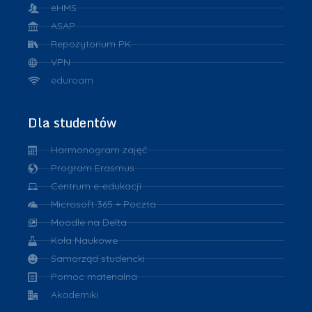
eHMS
ASAP
Repozytorium PK
VPN
eduroam
Dla studentów
Harmonogram zajęć
Program Erasmus
Centrum e-edukacji
Microsoft 365 + Poczta
Moodle na Delta
Koła Naukowe
Samorząd studencki
Pomoc materialna
Akademiki