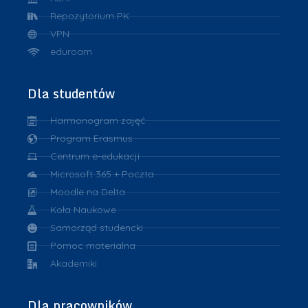
Repozytorium PK
VPN
eduroam
Dla studentów
Harmonogram zajęć
Program Erasmus
Centrum e-edukacji
Microsoft 365 + Poczta
Moodle na Delta
Koła Naukowe
Samorząd studencki
Pomoc materialna
Akademiki
Dla pracowników