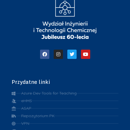
Przydatne linki
Azure Dev Tools for Teaching
eHMS
ASAP
Repozytorium PK
VPN