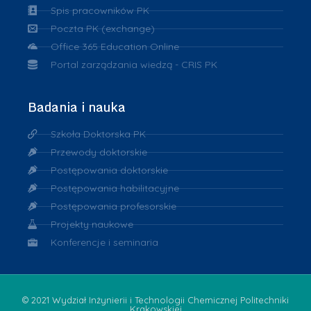
Spis pracowników PK
Poczta PK (exchange)
Office 365 Education Online
Portal zarządzania wiedzą - CRIS PK
Badania i nauka
Szkoła Doktorska PK
Przewody doktorskie
Postępowania doktorskie
Postępowania habilitacyjne
Postępowania profesorskie
Projekty naukowe
Konferencje i seminaria
© 2021 Wydział Inżynierii i Technologii Chemicznej Politechniki
Krakowskiej