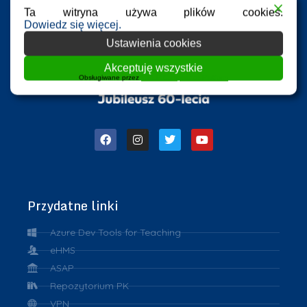
Ta witryna używa plików cookies.
Dowiedz się więcej.
Ustawienia cookies
Akceptuję wszystkie
Obsługiwane przez
WPLP Compliance Platform
Przydatne linki
Azure Dev Tools for Teaching
eHMS
ASAP
Repozytorium PK
VPN