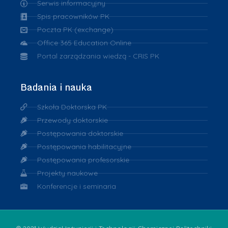
Serwis informacyjny
Spis pracowników PK
Poczta PK (exchange)
Office 365 Education Online
Portal zarządzania wiedzą - CRIS PK
Badania i nauka
Szkoła Doktorska PK
Przewody doktorskie
Postępowania doktorskie
Postępowania habilitacyjne
Postępowania profesorskie
Projekty naukowe
Konferencje i seminaria