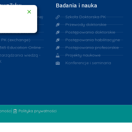
cowników
Badania i nauka
n Informacji Publicznej
Szkoła Doktorska PK
 informacyjny
Przewody doktorskie
racowników PK
Postępowania doktorskie
 PK (exchange)
Postępowania habilitacyjne
 365 Education Online
Postępowania profesorskie
 zarządzania wiedzą -
Projekty naukowe
K
Konferencje i seminaria
ępności
Polityka prywatności