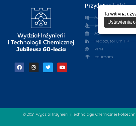
Przydatne linki
Ta witryna uży
Azure Dev Tools for 
Ustawienia c
eHMS
ASAP
Repozytorium PK
VPN
eduroam
© 2021 Wydział Inżynierii i Technologii Chemicznej Politechn