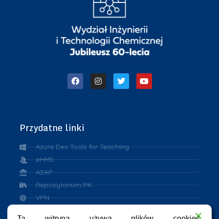
Przydatne linki
Azure Dev Tools for Teaching
eHMS
ASAP
Repozytorium PK
VPN
eduroam
Ta witryna używa plików cookies.