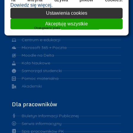
Dowiedz się więcej.
Dla studentów
Ustawienia cookies
Akceptuję wszystkie
Harmonogram zajęć
Obsługiwane przez
WPLP Compliance Platform
Program Erasmus
Centrum e-edukacji
Microsoft 365 + Poczta
Moodle na Delta
Koła Naukowe
Samorząd studencki
Pomoc materialna
Akademiki
Dla pracowników
Biuletyn Informacji Publicznej
Serwis informacyjny
Spis pracowników PK