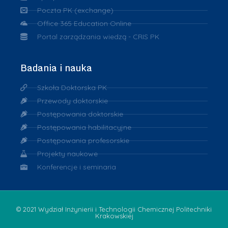
Poczta PK (exchange)
Office 365 Education Online
Portal zarządzania wiedzą - CRIS PK
Badania i nauka
Szkoła Doktorska PK
Przewody doktorskie
Postępowania doktorskie
Postępowania habilitacyjne
Postępowania profesorskie
Projekty naukowe
Konferencje i seminaria
© 2021 Wydział Inżynierii i Technologii Chemicznej Politechniki
Krakowskiej