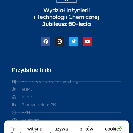
Przydatne linki
Azure Dev Tools for Teaching
eHMS
ASAP
Repozytorium PK
VPN
eduroam
Ta witryna używa plików cookies.