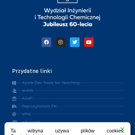
Przydatne linki
Azure Dev Tools for Teaching
eHMS
ASAP
Repozytorium PK
VPN
eduroam
Ta witryna używa plików cookies.