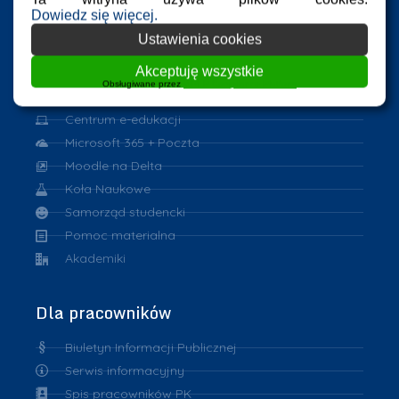
Dowiedz się więcej.
Dla studentów
Ustawienia cookies
Akceptuję wszystkie
Harmonogram zajęć
Obsługiwane przez
WPLP Compliance Platform
Program Erasmus
Centrum e-edukacji
Microsoft 365 + Poczta
Moodle na Delta
Koła Naukowe
Samorząd studencki
Pomoc materialna
Akademiki
Dla pracowników
Biuletyn Informacji Publicznej
Serwis informacyjny
Spis pracowników PK