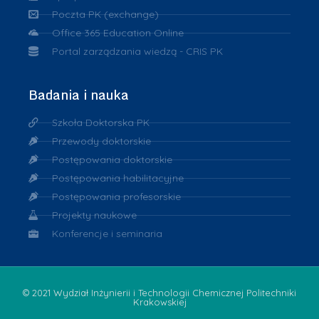
Poczta PK (exchange)
Office 365 Education Online
Portal zarządzania wiedzą - CRIS PK
Badania i nauka
Szkoła Doktorska PK
Przewody doktorskie
Postępowania doktorskie
Postępowania habilitacyjne
Postępowania profesorskie
Projekty naukowe
Konferencje i seminaria
© 2021 Wydział Inżynierii i Technologii Chemicznej Politechniki
Krakowskiej