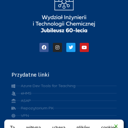
Przydatne linki
Azure Dev Tools for Teaching
eHMS
ASAP
Repozytorium PK
VPN
eduroam
Ta witryna używa plików cookies.