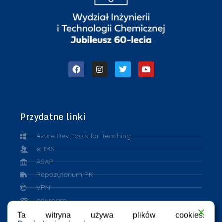
Przydatne linki
Azure Dev Tools for Teaching
eHMS
ASAP
Repozytorium PK
VPN
eduroam
Ta witryna używa plików cookies.