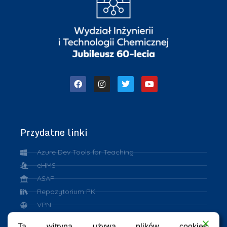
Przydatne linki
Azure Dev Tools for Teaching
eHMS
ASAP
Repozytorium PK
VPN
eduroam
Ta witryna używa plików cookies.