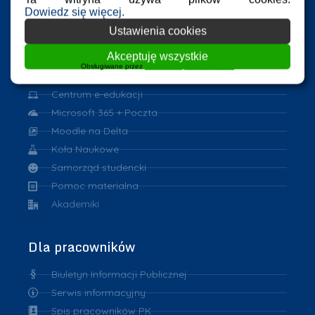
Dowiedz się więcej.
Dla studentów
Ustawienia cookies
Akceptuję wszystkie
Harmonogram zajęć
Obsługiwane przez
WPLP Compliance Platform
Program Erasmus
Centrum e-edukacji
Microsoft 365 + Poczta
Moodle na Delta
Koła Naukowe
Samorząd studencki
Pomoc materialna
Akademiki
Dla pracowników
Biuletyn Informacji Publicznej
Serwis informacyjny
Spis pracowników PK