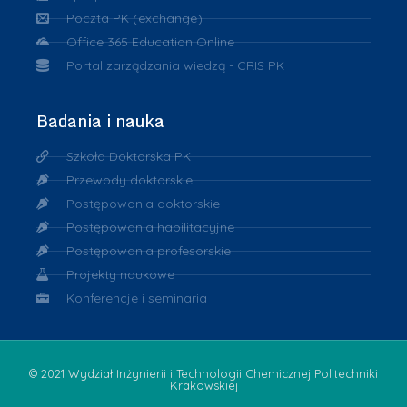
Poczta PK (exchange)
Office 365 Education Online
Portal zarządzania wiedzą - CRIS PK
Badania i nauka
Szkoła Doktorska PK
Przewody doktorskie
Postępowania doktorskie
Postępowania habilitacyjne
Postępowania profesorskie
Projekty naukowe
Konferencje i seminaria
© 2021 Wydział Inżynierii i Technologii Chemicznej Politechniki
Krakowskiej