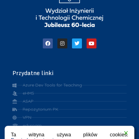
Przydatne linki
Azure Dev Tools for Teaching
eHMS
ASAP
Repozytorium PK
VPN
eduroam
Ta witryna używa plików cookies.