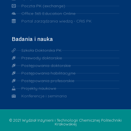
Poczta PK (exchange)
Office 365 Education Online
Portal zarządzania wiedzą - CRIS PK
Badania i nauka
Szkoła Doktorska PK
Przewody doktorskie
Postępowania doktorskie
Postępowania habilitacyjne
Postępowania profesorskie
Projekty naukowe
Konferencje i seminaria
© 2021 Wydział Inżynierii i Technologii Chemicznej Politechniki
Krakowskiej