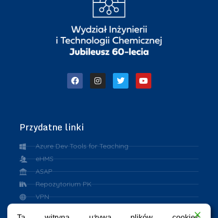
Przydatne linki
Azure Dev Tools for Teaching
eHMS
ASAP
Repozytorium PK
VPN
eduroam
Ta witryna używa plików cookies.