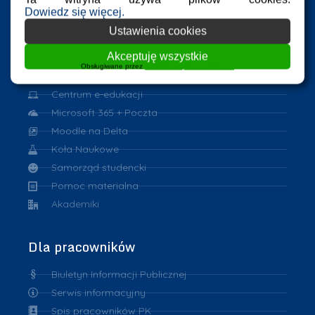
Dowiedz się więcej.
Dla studentów
Ustawienia cookies
Akceptuję wszystkie
Harmonogram zajęć
Obsługiwane przez
WPLP Compliance Platform
Program Erasmus
Centrum e-edukacji
Microsoft 365 + Poczta
Moodle na Delta
Koła Naukowe
Samorząd studencki
Pomoc materialna
Akademiki
Dla pracowników
Biuletyn Informacji Publicznej
Serwis informacyjny
Spis pracowników PK