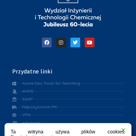
Przydatne linki
Azure Dev Tools for Teaching
eHMS
ASAP
Repozytorium PK
VPN
eduroam
Ta witryna używa plików cookies.