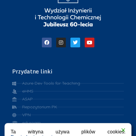
Przydatne linki
Azure Dev Tools for Teaching
eHMS
ASAP
Repozytorium PK
VPN
eduroam
Ta witryna używa plików cookies.