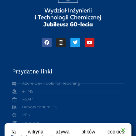
Przydatne linki
Azure Dev Tools for Teaching
eHMS
ASAP
Repozytorium PK
VPN
eduroam
Ta witryna używa plików cookies.