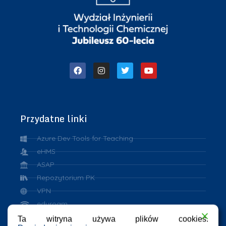
Przydatne linki
Azure Dev Tools for Teaching
eHMS
ASAP
Repozytorium PK
VPN
eduroam
Ta witryna używa plików cookies.