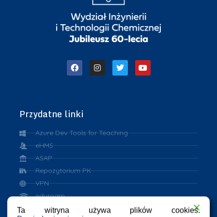
Przydatne linki
Azure Dev Tools for Teaching
eHMS
ASAP
Repozytorium PK
VPN
eduroam
Ta witryna używa plików cookies.