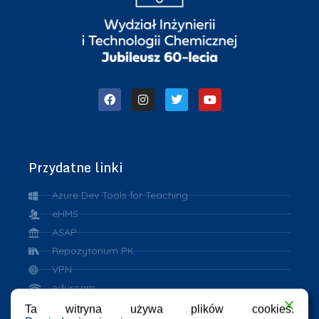
Przydatne linki
Azure Dev Tools for Teaching
eHMS
ASAP
Repozytorium PK
VPN
eduroam
Ta witryna używa plików cookies.