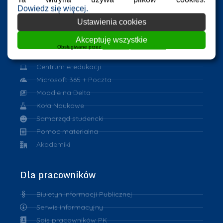
Dowiedz się więcej.
Dla studentów
Ustawienia cookies
Akceptuję wszystkie
Harmonogram zajęć
Obsługiwane przez
WPLP Compliance Platform
Program Erasmus
Centrum e-edukacji
Microsoft 365 + Poczta
Moodle na Delta
Koła Naukowe
Samorząd studencki
Pomoc materialna
Akademiki
Dla pracowników
Biuletyn Informacji Publicznej
Serwis informacyjny
Spis pracowników PK