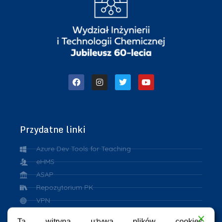
Przydatne linki
Azure Dev Tools for Teaching
eHMS
ASAP
Repozytorium PK
VPN
eduroam
Ta witryna używa plików cookies.