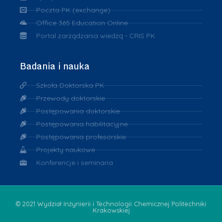
Poczta PK (exchange)
Office 365 Education Online
Portal zarządzania wiedzą - CRIS PK
Badania i nauka
Szkoła Doktorska PK
Przewody doktorskie
Postępowania doktorskie
Postępowania habilitacyjne
Postępowania profesorskie
Projekty naukowe
Konferencje i seminaria
© 2021 Wydział Inżynierii i Technologii Chemicznej Politechniki
Krakowskiej