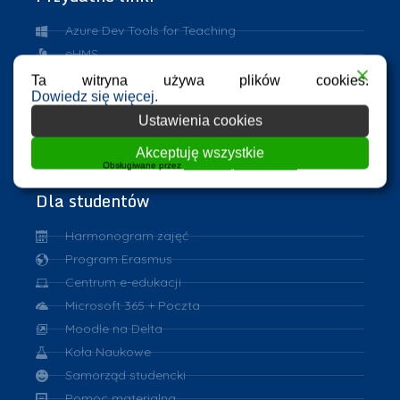
Azure Dev Tools for Teaching
eHMS
ASAP
Ta witryna używa plików cookies.
Dowiedz się więcej.
Repozytorium PK
Ustawienia cookies
VPN
eduroam
Akceptuję wszystkie
Obsługiwane przez
WPLP Compliance Platform
Dla studentów
Harmonogram zajęć
Program Erasmus
Centrum e-edukacji
Microsoft 365 + Poczta
Moodle na Delta
Koła Naukowe
Samorząd studencki
Pomoc materialna