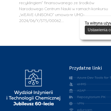
recyklingiem” finansowanego ze środków
Narodowego Centrum Nauki w ramach konkursu
„WEAVE-UNISONO” umowa nr UMO-
2024/06/Y/ST5/00062.…
Ta witryna uży
Ustawienia c
Przydatne linki
Azure Dev Tools for 
eHMS
ASAP
Repozytorium PK
VPN
eduroam