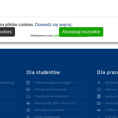
wa plików cookies.
Dowiedz się więcej.
ookies
Akceptuję wszystkie
Obsługiwane przez
WPLP Compliance Platform
Dla studentów
Dla pra
Teaching
Harmonogram zajęć
Biulety
Program Erasmus
Serwis
Centrum e-edukacji
Spis p
Microsoft 365 + Poczta
Poczta
Moodle na Delta
Office
Koła Naukowe
Portal