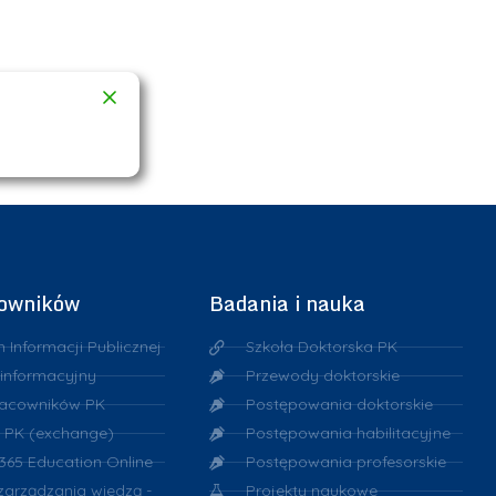
cowników
Badania i nauka
n Informacji Publicznej
Szkoła Doktorska PK
 informacyjny
Przewody doktorskie
racowników PK
Postępowania doktorskie
 PK (exchange)
Postępowania habilitacyjne
 365 Education Online
Postępowania profesorskie
 zarządzania wiedzą -
Projekty naukowe