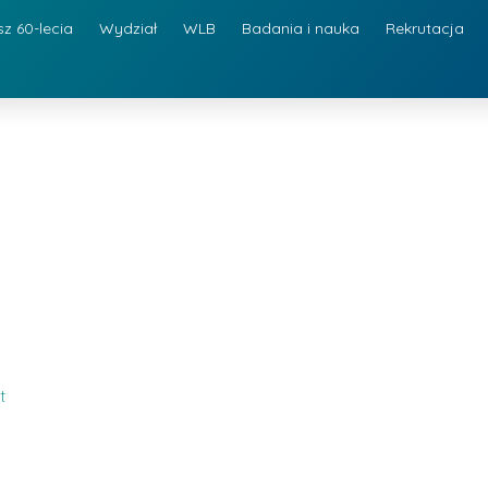
sz 60-lecia
Wydział
WLB
Badania i nauka
Rekrutacja
t