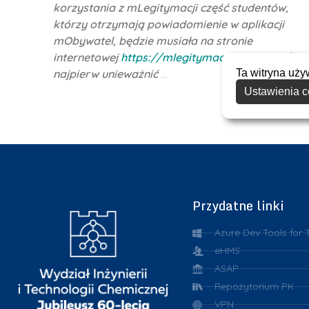
korzystania z mLegitymacji część studentów,
którzy otrzymają powiadomienie w aplikacji
mObywatel, będzie musiała na stronie
internetowej
https://mlegitymacje.pk.edu.pl/
Ta witryna uży
najpierw unieważnić
…
Ustawienia c
Przydatne linki
Azure Dev Tools for 
eHMS
ASAP
Repozytorium PK
VPN