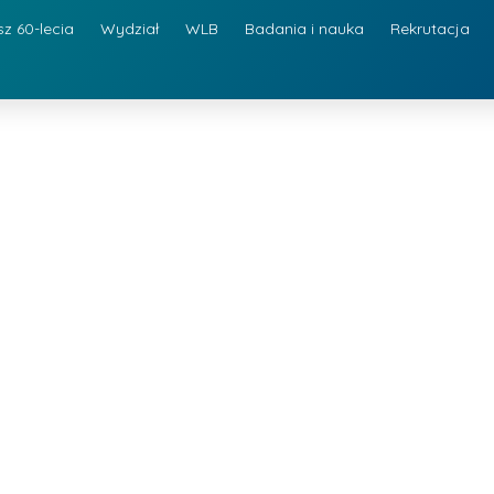
sz 60-lecia
Wydział
WLB
Badania i nauka
Rekrutacja