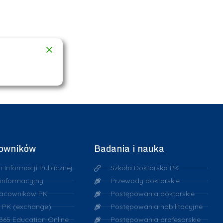
cowników
Badania i nauka
n Informacji Publicznej
Szkoła Doktorska PK
 informacyjny
Przewody doktorskie
racowników PK
Postępowania doktorskie
 PK (exchange)
Postępowania habilitacyjne
 365 Education Online
Postępowania profesorskie