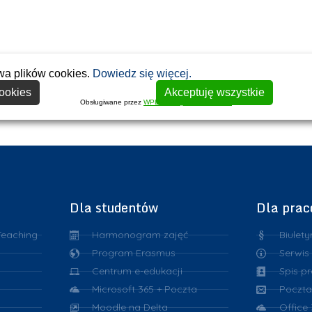
wa plików cookies.
Dowiedz się więcej.
ookies
Akceptuję wszystkie
Obsługiwane przez
WPLP Compliance Platform
Dla studentów
Dla pra
Teaching
Harmonogram zajęć
Biulety
Program Erasmus
Serwis
Centrum e-edukacji
Spis p
Microsoft 365 + Poczta
Poczta
Moodle na Delta
Office